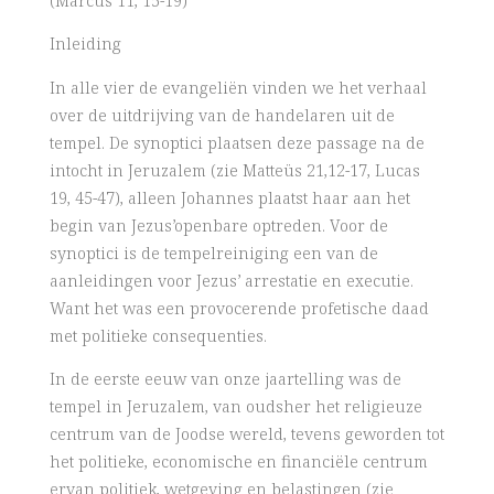
(Marcus 11, 15-19)
Inleiding
In alle vier de evangeliën vinden we het verhaal
over de uitdrijving van de handelaren uit de
tempel. De synoptici plaatsen deze passage na de
intocht in Jeruzalem (zie Matteüs 21,12-17, Lucas
19, 45-47), alleen Johannes plaatst haar aan het
begin van Jezus’openbare optreden. Voor de
synoptici is de tempelreiniging een van de
aanleidingen voor Jezus’ arrestatie en executie.
Want het was een provocerende profetische daad
met politieke consequenties.
In de eerste eeuw van onze jaartelling was de
tempel in Jeruzalem, van oudsher het religieuze
centrum van de Joodse wereld, tevens geworden tot
het politieke, economische en financiële centrum
ervan politiek, wetgeving en belastingen (zie