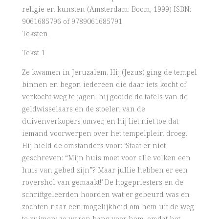
religie en kunsten (Amsterdam: Boom, 1999) ISBN:
9061685796 of 9789061685791
Teksten
Tekst 1
Ze kwamen in Jeruzalem. Hij (Jezus) ging de tempel
binnen en begon iedereen die daar iets kocht of
verkocht weg te jagen; hij gooide de tafels van de
geldwisselaars en de stoelen van de
duivenverkopers omver, en hij liet niet toe dat
iemand voorwerpen over het tempelplein droeg.
Hij hield de omstanders voor: ‘Staat er niet
geschreven: “Mijn huis moet voor alle volken een
huis van gebed zijn”? Maar jullie hebben er een
rovershol van gemaakt!’ De hogepriesters en de
schriftgeleerden hoorden wat er gebeurd was en
zochten naar een mogelijkheid om hem uit de weg
te ruimen; ze waren bang voor hem, omdat het