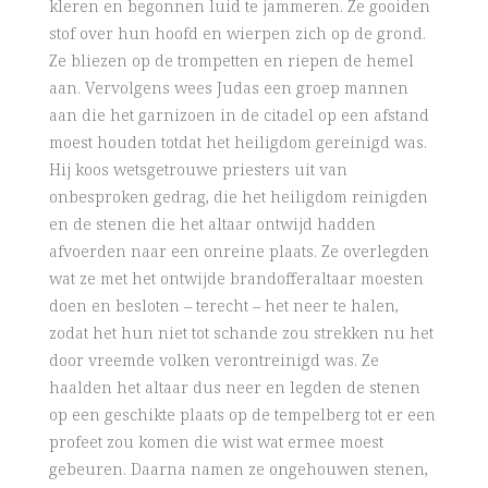
kleren en begonnen luid te jammeren. Ze gooiden
stof over hun hoofd en wierpen zich op de grond.
Ze bliezen op de trompetten en riepen de hemel
aan. Vervolgens wees Judas een groep mannen
aan die het garnizoen in de citadel op een afstand
moest houden totdat het heiligdom gereinigd was.
Hij koos wetsgetrouwe priesters uit van
onbesproken gedrag, die het heiligdom reinigden
en de stenen die het altaar ontwijd hadden
afvoerden naar een onreine plaats. Ze overlegden
wat ze met het ontwijde brandofferaltaar moesten
doen en besloten – terecht – het neer te halen,
zodat het hun niet tot schande zou strekken nu het
door vreemde volken verontreinigd was. Ze
haalden het altaar dus neer en legden de stenen
op een geschikte plaats op de tempelberg tot er een
profeet zou komen die wist wat ermee moest
gebeuren. Daarna namen ze ongehouwen stenen,