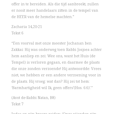
offer in te bereiden. Als die tijd aanbreekt, zullen
er nooit meer handelaars zitten in de tempel van
de HEER van de hemelse machten.”
Zacharia 14,20-21
Tekst 6
“Een voorval met onze meester Jochanan ben
Zakkai: Hij was onderweg toen Rabbi Josjoea achter
hem aanliep en zei: Wee ons, want het Huis (de
Tempel) is verloren gegaan, en daarmee de plaats
die onze zonden verzoende! Hij antwoordde: Vrees
niet, we hebben er een andere verzoening voor in
de plaats. Hij vroeg: wat dan? Hij zei tot hem:
‘Barmhartigheid wil Ik, geen offers’(Hos. 6:6)’.”
(Avot de-Rabbi Natan, B8)
Tekst 7
Judas en zijn broers zeiden: ‘Onze vijanden zijn