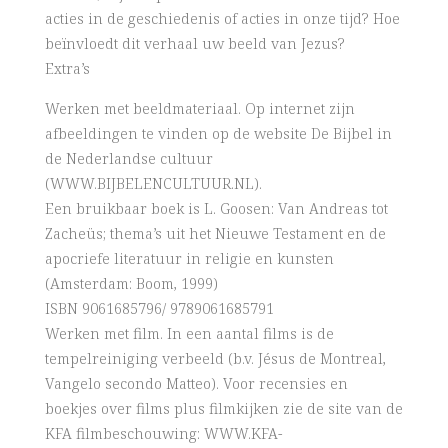
acties in de geschiedenis of acties in onze tijd? Hoe
beïnvloedt dit verhaal uw beeld van Jezus?
Extra’s
Werken met beeldmateriaal. Op internet zijn
afbeeldingen te vinden op de website De Bijbel in
de Nederlandse cultuur
(WWW.BIJBELENCULTUUR.NL).
Een bruikbaar boek is L. Goosen: Van Andreas tot
Zacheüs; thema’s uit het Nieuwe Testament en de
apocriefe literatuur in religie en kunsten
(Amsterdam: Boom, 1999)
ISBN 9061685796/ 9789061685791
Werken met film. In een aantal films is de
tempelreiniging verbeeld (b.v. Jésus de Montreal,
Vangelo secondo Matteo). Voor recensies en
boekjes over films plus filmkijken zie de site van de
KFA filmbeschouwing: WWW.KFA-