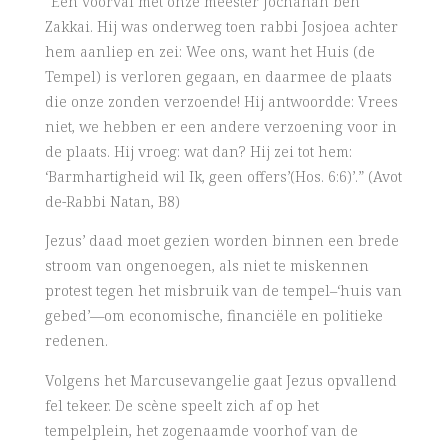
“Een voorval met onze meester Jochanan ben
Zakkai. Hij was onderweg toen rabbi Josjoea achter
hem aanliep en zei: Wee ons, want het Huis (de
Tempel) is verloren gegaan, en daarmee de plaats
die onze zonden verzoende! Hij antwoordde: Vrees
niet, we hebben er een andere verzoening voor in
de plaats. Hij vroeg: wat dan? Hij zei tot hem:
‘Barmhartigheid wil Ik, geen offers’(Hos. 6:6)’.” (Avot
de-Rabbi Natan, B8)
Jezus’ daad moet gezien worden binnen een brede
stroom van ongenoegen, als niet te miskennen
protest tegen het misbruik van de tempel–‘huis van
gebed’—om economische, financiële en politieke
redenen.
Volgens het Marcusevangelie gaat Jezus opvallend
fel tekeer. De scène speelt zich af op het
tempelplein, het zogenaamde voorhof van de