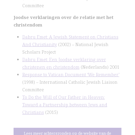
Committee
Joodse verklaringen over de relatie met het
christendom
Dabru Emet: A Jewish Statement on Christians
And Christianity
(2002) – National Jewish
Scholars Project
Dabru Emet: Een Joodse verklaring over
christenen en christendom
(Nederlands) 2001
Response to Vatican Document ‘We Remember’
(1998) – International Catholic Jewish Liaison
Committee
To Do the Will of Our Father in Heaven:
Toward a Partnership between Jews and
Christians
(2015)
Lees meer achtergronden op de website van de