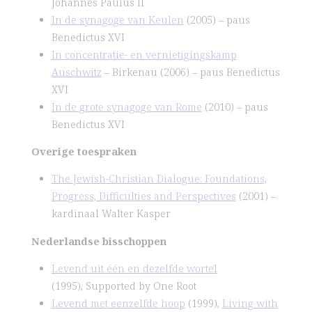
Johannes Paulus II
In de synagoge van Keulen
(2005) – paus
Benedictus XVI
In concentratie- en vernietigingskamp
Auschwitz
– Birkenau (2006) – paus Benedictus
XVI
In de grote synagoge van Rome
(2010) – paus
Benedictus XVI
Overige toespraken
The Jewish-Christian Dialogue: Foundations,
Progress, Difficulties and Perspectives
(2001) –
kardinaal Walter Kasper
Nederlandse bisschoppen
Levend uit één en dezelfde wortel
(1995), Supported by One Root
Levend met eenzelfde hoop
(1999),
Living with