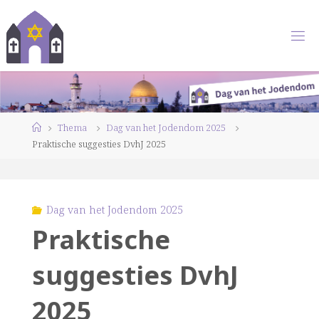
Ga
naar
de
inhoud
Home
Thema
Dag van het Jodendom 2025
Praktische suggesties DvhJ 2025
Dag van het Jodendom 2025
Praktische
suggesties DvhJ
2025