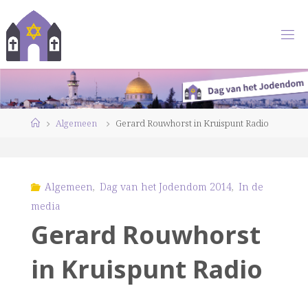
Ga
naar
de
inhoud
Home
Algemeen
Gerard Rouwhorst in Kruispunt Radio
Algemeen
,
Dag van het Jodendom 2014
,
In de
media
Gerard Rouwhorst
in Kruispunt Radio