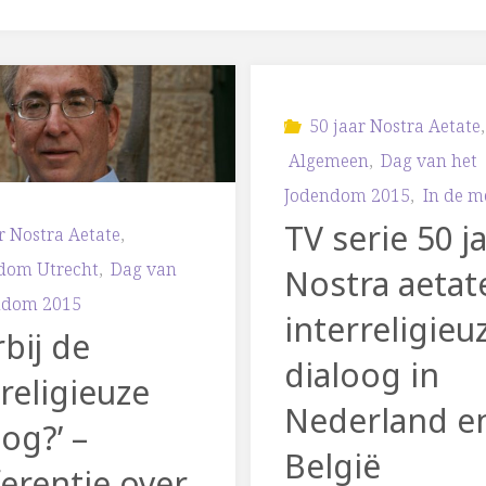
50 jaar Nostra Aetate
,
Algemeen
,
Dag van het
Jodendom 2015
,
In de m
TV serie 50 j
r Nostra Aetate
,
sdom Utrecht
,
Dag van
Nostra aetat
ndom 2015
interreligieu
bij de
dialoog in
religieuze
Nederland e
og?’ –
België
erentie over