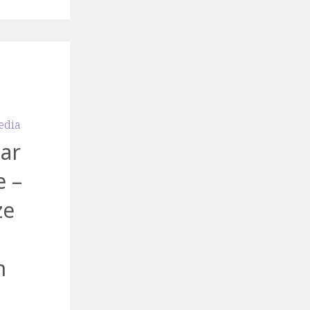
edia
aar
e –
ze
n