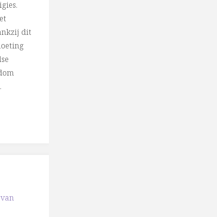
igies.
et
nkzij dit
moeting
dse
ndom
…
aar
 van