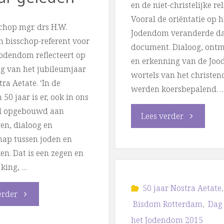
Nostra
en
en de niet-christelijke rel
Vooral de oriëntatie op h
Aetate"
chop mgr. drs H.W.
België"
Jodendom veranderde da
n bisschop-referent voor
document. Dialoog, ont
Jodendom reflecteert op
en erkenning van de Joo
ng van het jubileumjaar
wortels van het christe
ra Aetate. ‘In de
werden koersbepalend. 
 50 jaar is er, ook in ons
el opgebouwd aan
"Jubileumj
Lees verder
en, dialoog en
hap tussen joden en
Nostra
en. Dat is een zegen en
Aetate
jking, …
feestelijk
50 jaar Nostra Aetate
,
"Een
erder
Bisdom Rotterdam
,
Dag
gestart"
blijvende
het Jodendom 2015