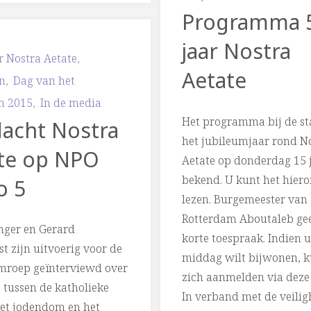
Programma 
actuele
jaar Nostra
boodschap
r Nostra Aetate
,
Aetate
n
,
Dag van het
van
m 2015
,
In de media
Het programma bij de st
acht Nostra
50
het jubileumjaar rond N
te op NPO
jaar
Aetate op donderdag 15 j
bekend. U kunt het hier
o 5
geleden"
lezen. Burgemeester van
Rotterdam Aboutaleb gee
inger en Gerard
korte toespraak. Indien 
 zijn uitvoerig voor de
middag wilt bijwonen, k
mroep geïnterviewd over
zich aanmelden via deze
e tussen de katholieke
In verband met de veilig
het jodendom en het