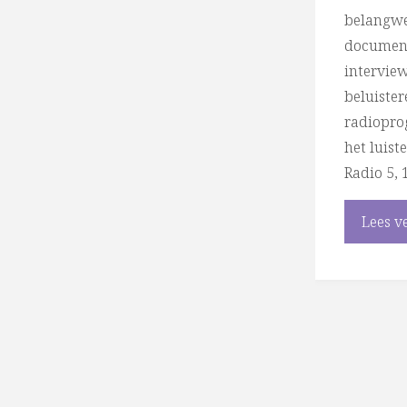
belangwe
document
intervie
beluister
radiopro
het luist
Radio 5, 
Lees v