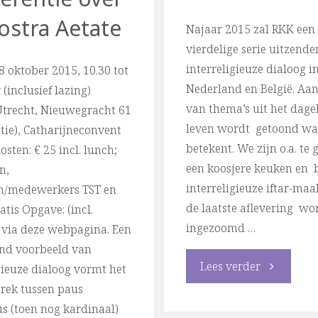
ostra Aetate
Najaar 2015 zal RKK een
vierdelige serie uitzende
interreligieuze dialoog i
 oktober 2015, 10.30 tot
Nederland en België. Aa
 (inclusief lazing)
van thema’s uit het dagel
 Utrecht, Nieuwegracht 61
leven wordt getoond wa
tie), Catharijneconvent
betekent. We zijn o.a. te 
osten: € 25 incl. lunch;
een koosjere keuken en b
n,
interreligieuze iftar-maal
n/medewerkers TST en
de laatste aflevering wo
atis Opgave: (incl.
ingezoomd …
) via deze webpagina. Een
end voorbeeld van
"TV
Lees verder
gieuze dialoog vormt het
rek tussen paus
serie
s (toen nog kardinaal)