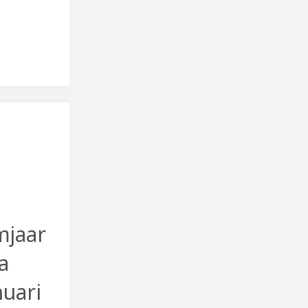
ma
mjaar
a
nuari