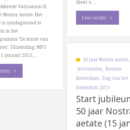
dient u …
kkende Vaticanum-II
 Nostra Aetate. Het
"Program
Lees verder
w is zondagavond te
en in het
50
gramma ‘De kunst van
jaar
eren’. Uitzending: NPO
11 januari 2015, …
Nostra
50 jaar Nostra Aetate
,
Activiteiten
,
Bisdom
"Aandacht
erder
Aetate"
Rotterdam
,
Dag van het
Nostra
Jodendom 2015
Start jubileu
Aetate
50 jaar Nostr
op
aetate (15 ja
NPO