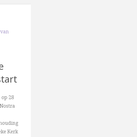
 van
e
start
euze
, op 28
 Nostra
n
rhouding
eke Kerk