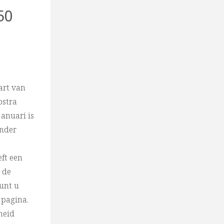
50
art van
ostra
anuari is
onder
ft een
u de
unt u
 pagina.
heid