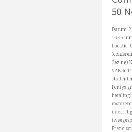
50 N
Datum: 28
16.45 uur
Locatie:
(conferen
(lezing) K
VAK-lede
studente
Fontys gr
betaling
inspirer
interreli
tweegesp
Franciscu