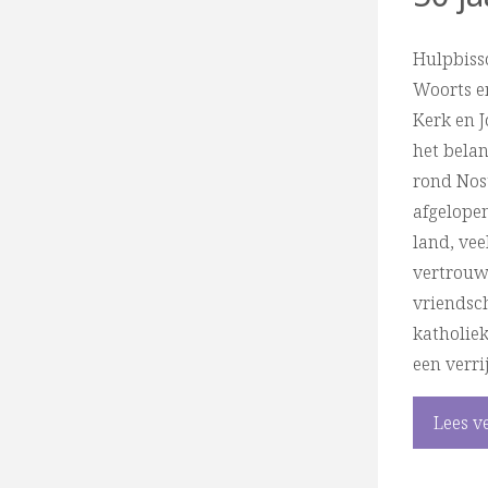
Hulpbiss
Woorts e
Kerk en 
het bela
rond Nost
afgelopen
land, ve
vertrouw
vriendsc
katholiek
een verri
Lees v