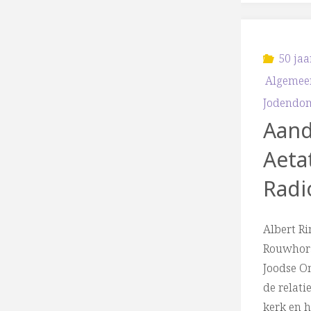
50 jaa
Algemee
Jodendo
Aand
Aeta
Radi
Albert R
Rouwhorst
Joodse O
de relati
kerk en 