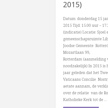
2015)
Radio
Datum: donderdag 15 ja
5"
2015 Tijd: 15.00 uur – 17
(indicatie) Locatie: Sjoel 
gemeenschapsruimte Lib
Joodse Gemeente Rotter
Mozartlaan 99,
Rotterdam (aanmelding 
noodzakelijk) In 2015 is h
jaar geleden dat het Tw
Vaticaans Concilie Nost
aetate aannam, de verkl
over de relatie van de R
Katholieke Kerk tot de …