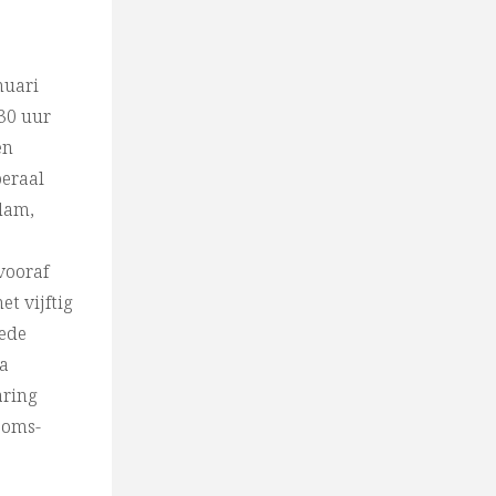
nuari
.30 uur
en
eraal
dam,
vooraf
et vijftig
eede
ra
aring
ooms-