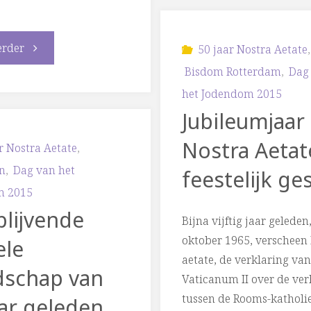
50
"‘Voorbij
erder
jaar
50 jaar Nostra Aetate
,
Bisdom Rotterdam
,
Dag
de
Nostra
het Jodendom 2015
interreligieuze
Jubileumjaar
aetate
Nostra Aetat
dialoog?’
r Nostra Aetate
,
–
n
,
Dag van het
feestelijk ge
–
interreligi
m 2015
blijvende
Conferentie
dialoog
Bijna vijftig jaar geleden
oktober 1965, verscheen
ele
over
in
aetate, de verklaring va
schap van
Vaticanum II over de ve
50
Nederland
tussen de Rooms-katholi
aar geleden