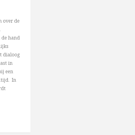
n over de
n
n de hand
ijks
t dialoog
gast in
ij een
tijd. In
rdt