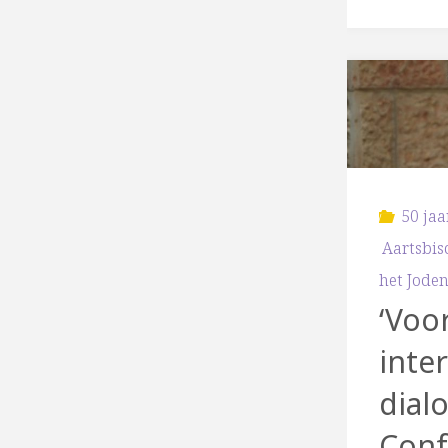
50 jaa
Aartsbi
het Jode
‘Voor
inter
dialo
Conf