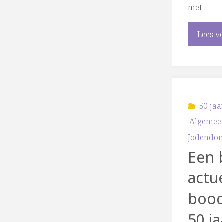
met …
Lees v
50 jaa
Algemee
Jodendo
Een 
actu
bood
50 j