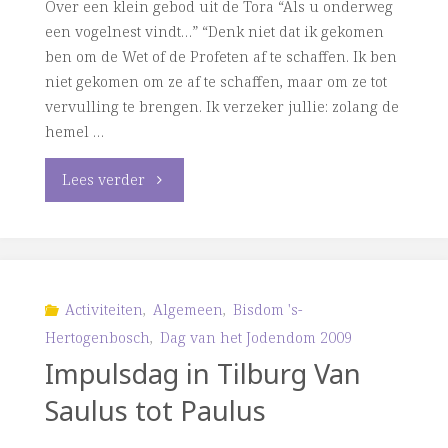
Over een klein gebod uit de Tora “Als u onderweg
huis
een vogelnest vindt…” “Denk niet dat ik gekomen
ben om de Wet of de Profeten af te schaffen. Ik ben
moet
niet gekomen om ze af te schaffen, maar om ze tot
vervulling te brengen. Ik verzeker jullie: zolang de
voor
hemel …
alle
"Over
Lees verder
volken
een
een
klein
huis
gebod
Activiteiten
,
Algemeen
,
Bisdom 's-
van
Hertogenbosch
,
Dag van het Jodendom 2009
uit
Impulsdag in Tilburg Van
gebed
de
Saulus tot Paulus
zijn…”"
Tora: