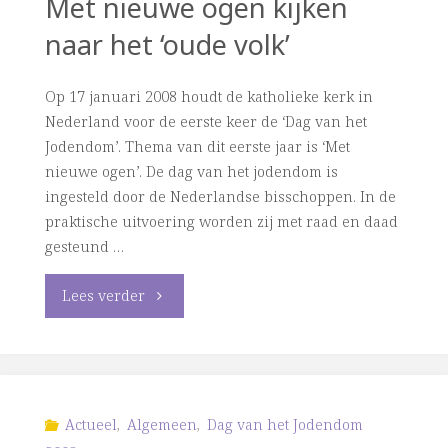
Met nieuwe ogen kijken
naar het ‘oude volk’
Op 17 januari 2008 houdt de katholieke kerk in
Nederland voor de eerste keer de ‘Dag van het
Jodendom’. Thema van dit eerste jaar is ‘Met
nieuwe ogen’. De dag van het jodendom is
ingesteld door de Nederlandse bisschoppen. In de
praktische uitvoering worden zij met raad en daad
gesteund …
"Interview
Lees verder
voorzitter
KRI
over
Actueel
,
Algemeen
,
Dag van het Jodendom