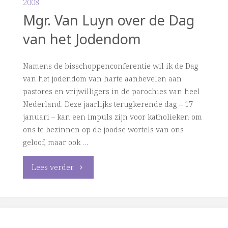
2008
Dag
Mgr. Van Luyn over de Dag
van
van het Jodendom
jodendom
Namens de bisschoppenconferentie wil ik de Dag
Met
van het jodendom van harte aanbevelen aan
pastores en vrijwilligers in de parochies van heel
nieuwe
Nederland. Deze jaarlijks terugkerende dag – 17
januari – kan een impuls zijn voor katholieken om
ogen
ons te bezinnen op de joodse wortels van ons
kijken
geloof, maar ook …
naar
"Mgr.
Lees verder
het
Van
‘oude
Luyn