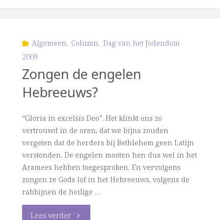
Schrift
het
om?"
Jodendom
Algemeen
,
Column
,
Dag van het Jodendom
2009
2008:
Zongen de engelen
Met
Hebreeuws?
Nieuwe
“Gloria in excelsis Deo”. Het klinkt ons zo
Ogen"
vertrouwd in de oren, dat we bijna zouden
vergeten dat de herders bij Bethlehem geen Latijn
verstonden. De engelen moeten hen dus wel in het
Aramees hebben toegesproken. En vervolgens
zongen ze Gods lof in het Hebreeuws, volgens de
rabbijnen de heilige …
"Zongen
Lees verder