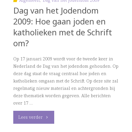
Algemeen
,
Dag van het Jodendom 2009
Dag van het Jodendom
2009: Hoe gaan joden en
katholieken met de Schrift
om?
Op 17 januari 2009 wordt voor de tweede keer in
Nederland de Dag van het jodendom gehouden. Op
deze dag staat de vraag centraal hoe joden en
katholieken omgaan met de Schrift. Op deze site zal
regelmatig nieuw materiaal en achtergronden bij
deze thematiek worden gegeven. Alle berichten
over 17 …
"Dag
Lees verder
van