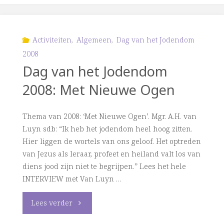
het
Jodendom
Activiteiten
,
Algemeen
,
Dag van het Jodendom
2008
2009:
Dag van het Jodendom
Hoe
2008: Met Nieuwe Ogen
gaan
Thema van 2008: ‘Met Nieuwe Ogen’. Mgr. A.H. van
joden
Luyn sdb: “Ik heb het jodendom heel hoog zitten.
Hier liggen de wortels van ons geloof. Het optreden
en
van Jezus als leraar, profeet en heiland valt los van
diens jood zijn niet te begrijpen.” Lees het hele
katholieken
INTERVIEW met Van Luyn …
met
"Dag
Lees verder
de
van