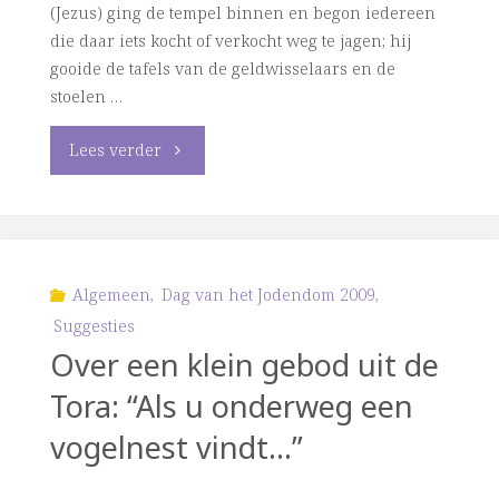
(Jezus) ging de tempel binnen en begon iedereen
die daar iets kocht of verkocht weg te jagen; hij
gooide de tafels van de geldwisselaars en de
stoelen …
"De
Lees verder
tempelreiniging:
een
opvallend
Algemeen
,
Dag van het Jodendom 2009
,
Suggesties
optreden
Over een klein gebod uit de
van
Tora: “Als u onderweg een
Jezus
vogelnest vindt…”
“Mijn