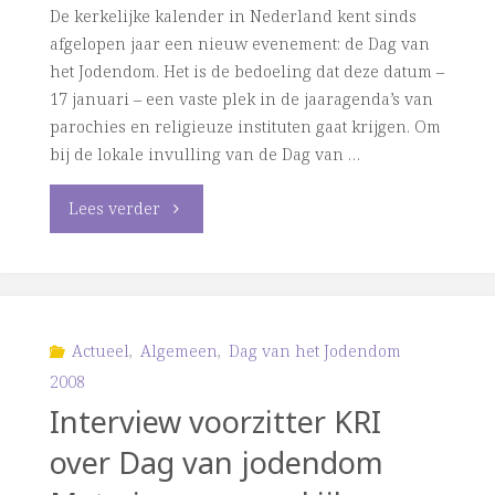
De kerkelijke kalender in Nederland kent sinds
“Als
afgelopen jaar een nieuw evenement: de Dag van
het Jodendom. Het is de bedoeling dat deze datum –
u
17 januari – een vaste plek in de jaaragenda’s van
parochies en religieuze instituten gaat krijgen. Om
onderweg
bij de lokale invulling van de Dag van …
een
"Impulsdag
Lees verder
vogelnest
in
vindt…”"
Tilburg
Van
Actueel
,
Algemeen
,
Dag van het Jodendom
2008
Saulus
Interview voorzitter KRI
tot
over Dag van jodendom
Paulus"