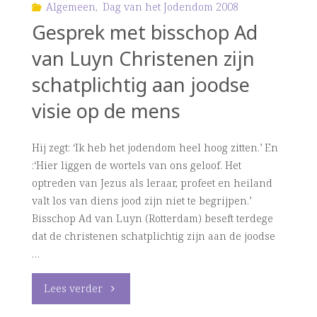
volk’"
over
Algemeen
,
Dag van het Jodendom 2008
Gesprek met bisschop Ad
de
van Luyn Christenen zijn
Dag
schatplichtig aan joodse
van
visie op de mens
het
Hij zegt: ‘Ik heb het jodendom heel hoog zitten.’ En
Jodendom"
:‘Hier liggen de wortels van ons geloof. Het
optreden van Jezus als leraar, profeet en heiland
valt los van diens jood zijn niet te begrijpen.’
Bisschop Ad van Luyn (Rotterdam) beseft terdege
dat de christenen schatplichtig zijn aan de joodse
…
"Gesprek
Lees verder