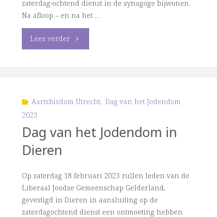
zaterdag-ochtend dienst in de synagoge bijwonen.
Na afloop – en na het …
"Dag
Lees verder
van
het
Jodendom
Aartsbisdom Utrecht
,
Dag van het Jodendom
2023
in
Dag van het Jodendom in
Utrecht"
Dieren
Op zaterdag 18 februari 2023 zullen leden van de
Liberaal Joodse Gemeenschap Gelderland,
gevestigd in Dieren in aansluiting op de
zaterdagochtend dienst een ontmoeting hebben