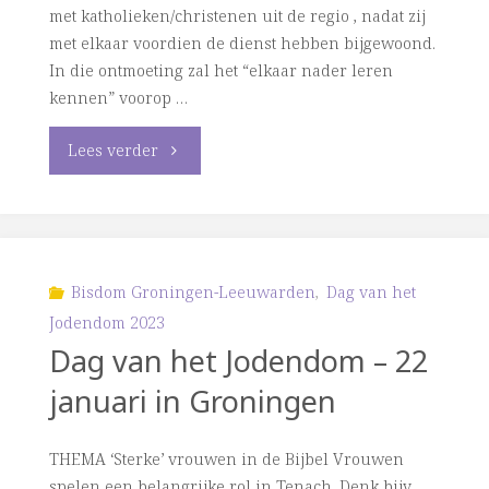
met katholieken/christenen uit de regio , nadat zij
met elkaar voordien de dienst hebben bijgewoond.
In die ontmoeting zal het “elkaar nader leren
kennen” voorop …
"Dag
Lees verder
van
het
Jodendom
Bisdom Groningen-Leeuwarden
,
Dag van het
Jodendom 2023
in
Dag van het Jodendom – 22
Dieren"
januari in Groningen
THEMA ‘Sterke’ vrouwen in de Bijbel Vrouwen
spelen een belangrijke rol in Tenach. Denk bijv.