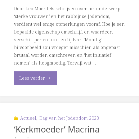
Door Leo Mock Iets schrijven over het onderwerp
‘sterke vrouwen’ en het rabbijnse Jodendom,
verdient wel enige opmerkingen vooraf. Hoe je een
bepaalde eigenschap omschrijft en waardeert
verschilt per cultuur en tijdvak. ‘Mondig’
bijvoorbeeld zou vroeger misschien als ongepast
brutaal worden omschreven en ‘het initiatief
nemen’ als hoogmoedig. Terwijl wat …
"Sterke
Lees verder
vrouwen
en
de
Actueel
,
Dag van het Jodendom 2023
‘Kerkmoeder’ Macrina
rabbijnen…"