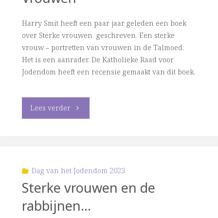
het
Harry Smit heeft een paar jaar geleden een boek
Jodendom
over Sterke vrouwen geschreven. Een sterke
in
vrouw – portretten van vrouwen in de Talmoed.
Het is een aanrader. De Katholieke Raad voor
Leiden
Jodendom heeft een recensie gemaakt van dit boek.
over
"Harry
Lees verder
sterke
Smit
vrouwen"
over
‘Sterke
Dag van het Jodendom 2023
Sterke vrouwen en de
Vrouwen’"
rabbijnen…