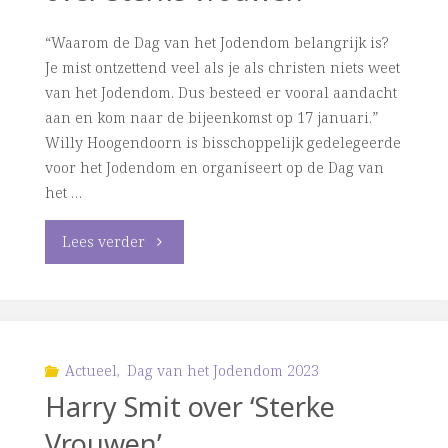
in
“Waarom de Dag van het Jodendom belangrijk is?
Groningen"
Je mist ontzettend veel als je als christen niets weet
van het Jodendom. Dus besteed er vooral aandacht
aan en kom naar de bijeenkomst op 17 januari.”
Willy Hoogendoorn is bisschoppelijk gedelegeerde
voor het Jodendom en organiseert op de Dag van
het …
"17
Lees verder
januari:
Bijeenkomst
Dag
Actueel
,
Dag van het Jodendom 2023
Harry Smit over ‘Sterke
van
Vrouwen’