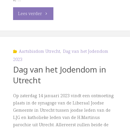
"Dag
Lees verder
van
het
Jodendom
Aartsbisdom Utrecht
,
Dag van het Jodendom
2023
in
Dag van het Jodendom in
Amersfoort"
Utrecht
Op zaterdag 14 januari 2023 vindt een ontmoeting
plaats in de synagoge van de Liberaal Joodse
Gemeente in Utrecht tussen joodse leden van de
LJG en katholieke leden van de H.Martinus
parochie uit Utrecht. Allereerst zullen beide de