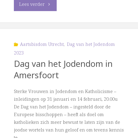
"Wandeling
Lees verder
rond
thema
‘Sterke
Aartsbisdom Utrecht
,
Dag van het Jodendom
2023
vrouwen’
Dag van het Jodendom in
in
Amersfoort
Amsterdam"
Sterke Vrouwen in Jodendom en Katholicisme –
inleidingen op 31 januari en 14 februari, 20.00u
De Dag van het Jodendom – ingesteld door de
Europese bisschoppen – heeft als doel om
katholieken zich meer bewust te laten zijn van de
joodse wortels van hun geloof en om tevens kennis
te …