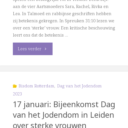
aan de vier Aartsmoeders Sara, Rachel, Rivka en
Lea. In Talmoed en rabbijnse geschriften hebben
zij betekenis gekregen. In Spreuken 31:10 lezen we
over een ‘sterke’ vrouw. Een kritische beschouwing
leert ons dat de betekenis …
"Dag
Lees verder
van
het
Jodendom
Bisdom Rotterdam
,
Dag van het Jodendom
2023
–
17 januari: Bijeenkomst Dag
22
van het Jodendom in Leiden
januari
over sterke vrouwen